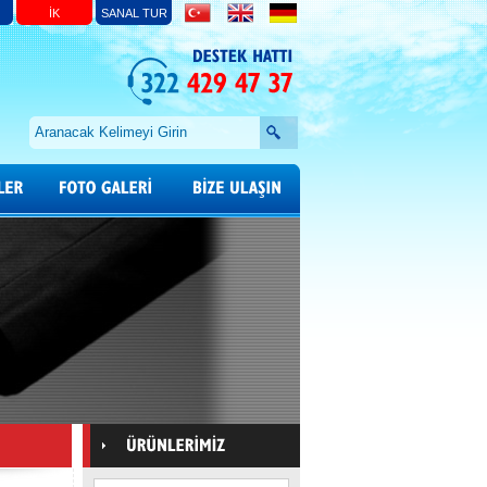
İK
SANAL TUR
DESTEK
HATTI